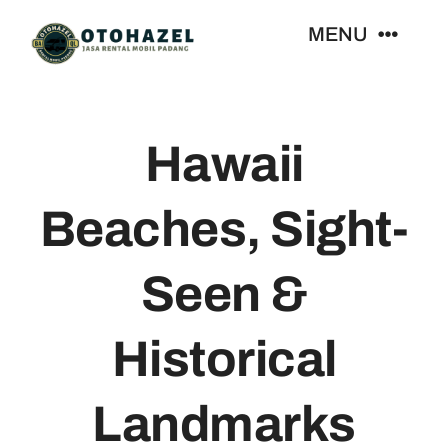
Skip
MENU
to
content
Beranda
Hawaii
Daftar Harga
Beaches, Sight-
Kontak
Seen &
Historical
Landmarks