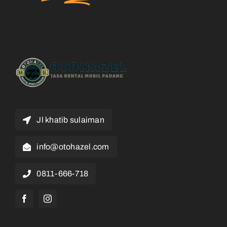
Jl khatib sulaiman
info@otohazel.com
0811-666-718